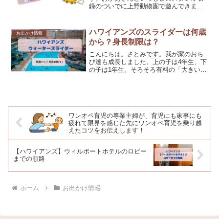
録のついでに上野動物園で遊んできまし
た。春休みだったためか、普段もあんな
に混んでいるのか、、、田舎者だからわ
からないけど。どっちにしても、どこに
ハワイアンズのスライダーは何歳
お出かけ情報
行っても混んでいました...
から？身長制限は？
こんにちは。さとみです。我が家のおち
び達も成長しました。上の子は4年生、下
の子は1年生。そろそろ有料の「大きいウ
ォータースライダーをやってみたい！」
と言いだした子供たち。どれどれ、何歳
からOK？身長制限はあるのかな？年齢と
身長制限は室内にあ...
ワンオペ育児の専業主婦が、育児にも家事にも
疲れて限界を感じた先にワンオペ育児を乗り越
えたコツをお伝えします！
【ハワイアンズ】ウィルポートホテルのロビー
までの順路
ホーム
お出かけ情報