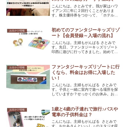
こんにちは。さとみです。我が家はハワ
イアンズに年に２回行くことがありま
す。株主優待券をつかって、「ホテルハ
ワイアンズ」や「ウィルポート」とハワ
イアンズに隣接しているホテルに宿泊し
ていました。２日間みっちり遊べること
初めてのファンタジーキッズリゾ
お出かけ情報
や、ホテル宿泊者は夜のショ...
ート【会員登録～入場の流れ】
こんにちは。主婦もがんばる さとみで
す。先日、ファンタジーキッズリゾート
印西に遊びに行ってきました。始めてっ
て、ドキドキしますよね。会員証の作り
方～入場の流れをお伝えします♪安心して
行ってきてください～新規会員の手続き
ファンタジーキッズリゾートに行
お出かけ情報
ファンタジーキッズリゾ...
くなら、料金はお得に入場した
い！
こんにちは。主婦もがんばる さとみで
す。子供と一緒に室内で遊べる場所を探
していますか？せっかくのお休み。お出
かけの準備をしていたのに、雨。。。な
んてことになったら、お出かけするのを
楽しみにしていたお子さんはガッカリで
1歳と4歳の子連れで旅行♪バスや
お出かけ情報
すよね。でも、室内なら...
電車の子供料金は？
こんにちは。主婦もがんばる さとみで
す。おかあさんといっしょのスタジオ収