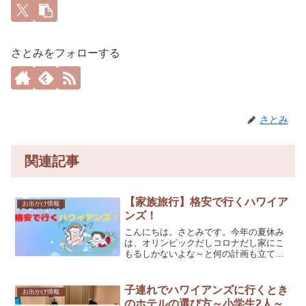
さとみをフォローする
さとみ
関連記事
【家族旅行】格安で行くハワイア
お出かけ情報
ンズ！
こんにちは。さとみです。今年の夏休み
は、オリンピックだしコロナだし家にこ
もるしかないよな～と何の計画も立てず
に家にいる夏休みは初めてです。小学生
２年生の娘と年中の息子がいますが、２
人ともYouTubeばかり見て１日が終わっ
子連れでハワイアンズに行くとき
お出かけ情報
ちゃってるんじゃな...
のホテルの選び方～小学生2人～