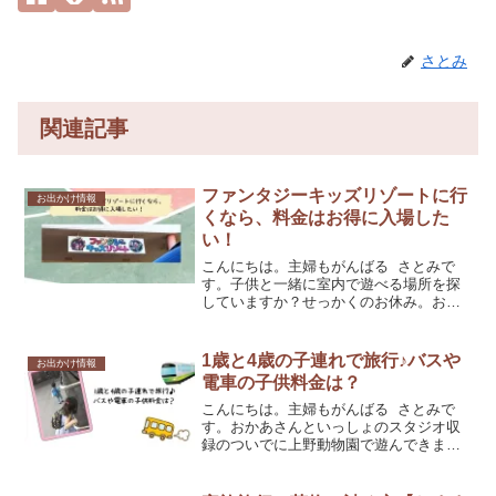
さとみ
関連記事
ファンタジーキッズリゾートに行
お出かけ情報
くなら、料金はお得に入場した
い！
こんにちは。主婦もがんばる さとみで
す。子供と一緒に室内で遊べる場所を探
していますか？せっかくのお休み。お出
かけの準備をしていたのに、雨。。。な
んてことになったら、お出かけするのを
楽しみにしていたお子さんはガッカリで
1歳と4歳の子連れで旅行♪バスや
お出かけ情報
すよね。でも、室内なら...
電車の子供料金は？
こんにちは。主婦もがんばる さとみで
す。おかあさんといっしょのスタジオ収
録のついでに上野動物園で遊んできまし
た。春休みだったためか、普段もあんな
に混んでいるのか、、、田舎者だからわ