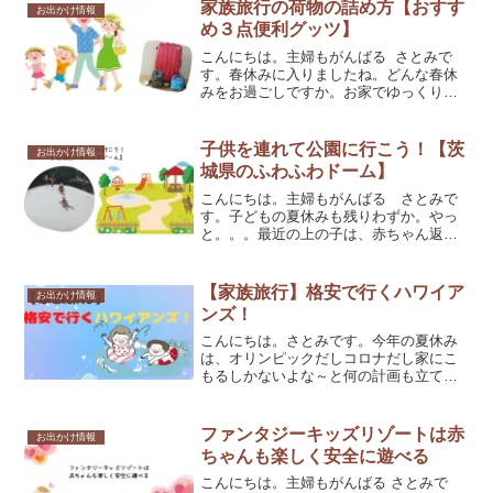
からないけど。どっちにしても、どこに
家族旅行の荷物の詰め方【おすす
お出かけ情報
行っても混んでいました...
め３点便利グッツ】
こんにちは。主婦もがんばる さとみで
す。春休みに入りましたね。どんな春休
みをお過ごしですか。お家でゆっくりす
るのもいいですが、家族旅行もいいです
よね。家族旅行で大変なのは準備。ママ
がやるんですよね（；^ω^）現地について
子供を連れて公園に行こう！【茨
お出かけ情報
から、どこに何があ...
城県のふわふわドーム】
こんにちは。主婦もがんばる さとみで
す。子どもの夏休みも残りわずか。やっ
と。。。最近の上の子は、赤ちゃん返り
をやっと卒業したと思ったら今度は反抗
期なのか？ 気に食わないことがあると
泣き叫んでいます。よくもま～そんなに
【家族旅行】格安で行くハワイア
お出かけ情報
泣いていられるもんだ。と...
ンズ！
こんにちは。さとみです。今年の夏休み
は、オリンピックだしコロナだし家にこ
もるしかないよな～と何の計画も立てず
に家にいる夏休みは初めてです。小学生
２年生の娘と年中の息子がいますが、２
人ともYouTubeばかり見て１日が終わっ
ファンタジーキッズリゾートは赤
お出かけ情報
ちゃってるんじゃな...
ちゃんも楽しく安全に遊べる
こんにちは。主婦もがんばる さとみで