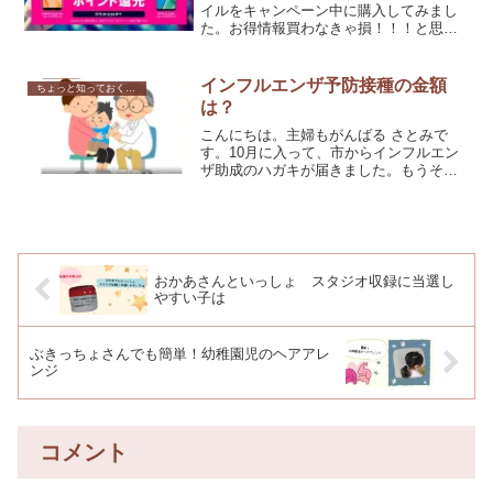
イルをキャンペーン中に購入してみまし
た。お得情報買わなきゃ損！！！と思っ
たポイントは１、携帯本体代よりも、ポ
イント還元の方が大きい２、１年間、プ
ラン料金が無料（2980円/月）３、解約は
インフルエンザ予防接種の金額
ちょっと知っておくと良いこと
いつでも可能特に...
は？
こんにちは。主婦もがんばる さとみで
す。10月に入って、市からインフルエン
ザ助成のハガキが届きました。もうそん
な時期ですね～ハガキが届いたら、ママ
さんたちとどうする～受ける～？どこで
やる？と情報交換です。病院によって、
金額が違うんですよ。マ...
おかあさんといっしょ スタジオ収録に当選し
やすい子は
ぶきっちょさんでも簡単！幼稚園児のヘアアレ
ンジ
コメント