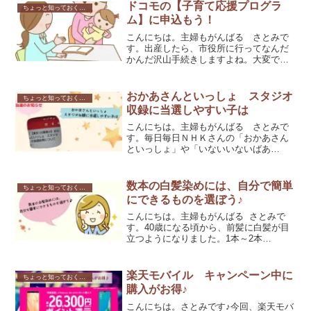
可愛い時期は今だけだ！と思い、産まれ
ドコモの【子育て応援プログラ
ちょっと知っておくと良いこと
たての頃は動きもしないの...
ム】に申込もう！
こんにちは。主婦もがんばる さとみで
す。出産したら、市役所に行ってなんだ
かんだ沢山手続きしますよね。大変です
よね～なんか忘れてないか心配にもなる
し。少し落ちつた頃に、ドコモユーザー
さんはドコモショップにも行きましょ
おかあさんといっしょ スタジオ
ちょっと知っておくと良いこと
う。ドコモの【子育て応援プ...
収録に当選しやすい子は
こんにちは。主婦もがんばる さとみで
す。毎日毎日ＮＨＫさんの「おかあさん
といっしょ」や「いないいないばあ
っ！」にはお世話になっている我が家で
すが、ふっと家の子供も出してあげたい
な～と思いました。そして、応募した
数本の白髪染めには、自分で簡単
ちょっと知っておくと良いこと
ら。。。なんと、なんと！当選の...
にできるものを選ぼう♪
こんにちは。主婦もがんばる さとみで
す。40歳になる頃から、前髪に白髪が目
立つようになりました。1本～2本
～。。。あれ！？こっちにも！！！ちら
ほら10本くらいかな～白髪が目立つと、
どうしても老けてみられがち。少しでも
楽天モバイル キャンペーン中に
ちょっと知っておくと良いこと
若くありたいから、白髪...
購入がお得♪
こんにちは。さとみです♪今回、楽天モバ