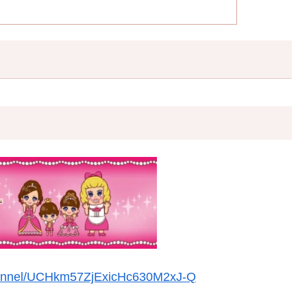
hannel/UCHkm57ZjExicHc630M2xJ-Q