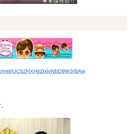
hannel/UC52HXHjiZixivNbD9WJrBAw
す。