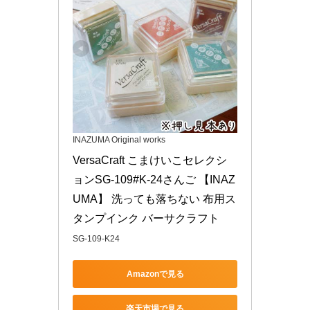
INAZUMA Original works
VersaCraft こまけいこセレクシ
ョンSG-109#K-24さんご 【INAZ
UMA】 洗っても落ちない 布用ス
タンプインク バーサクラフト
SG-109-K24
Amazonで見る
楽天市場で見る