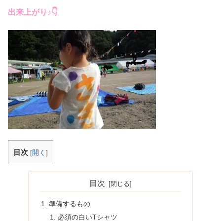
出来上がり♪👇
目次
[
開く
]
目次
準備するもの
必須の白いTシャツ